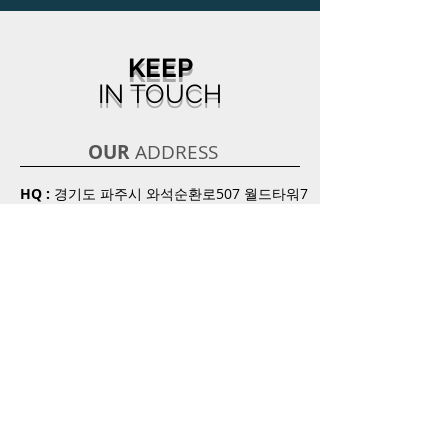
KEEP
IN TOUCH
OUR
ADDRESS
HQ :
경기도 파주시 와석순환로507 월드타워7
층
서울 :
서울시 은평구 갈현로5길 16
경기 :
경기도 용인시 처인구 포곡읍 신원리
352
인천 :
인천시 서구 원창동 379-1
Email:
oneldk78@gmail.com
Tel:
1522-9786
/
1544-2458
OPENING
HOURS _
office