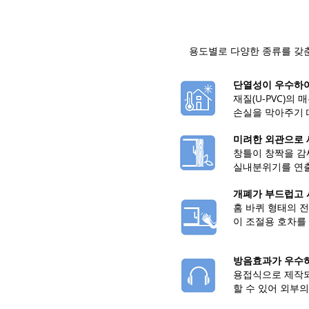
용도별로 다양한 종류를 갖춘
단열성이 우수하여
재질(U-PVC)의
손실을 막아주기 
미려한 외관으로 
창틀이 창짝을 감
실내분위기를 연출
개폐가 부드럽고 
홈 바퀴 형태의 
이 조절용 호차를
방음효과가 우수하
용접식으로 제작되
할 수 있어 외부